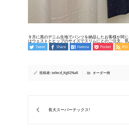
９月に黒のデニム生地でパンツを納品したお客様が同じ
はウェストとヒップのサイズでスリムにとのご注文。気
Tweet
Share
Hatena
Pocket
RSS
投稿者:
selecd_Kg92Na8
オーダー例
長大スーパーテックス!