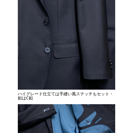
ハイグレード仕立ては手縫い風ステッチもセット・
釦はC釦