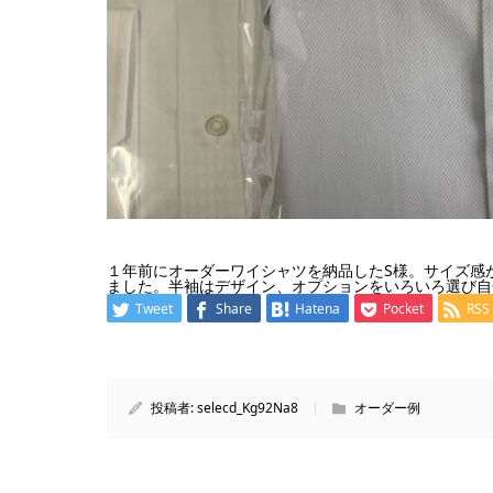
１年前にオーダーワイシャツを納品したS様。サイズ感
ました。半袖はデザイン、オプションをいろいろ選び自
Tweet
Share
Hatena
Pocket
RSS
投稿者:
selecd_Kg92Na8
オーダー例