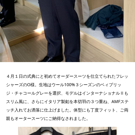
４月１日の式典にと初めてオーダースーツを仕立てられたフレッ
シャーズのO様。生地はウール100%３シーズンのベィブリッ
ジ・チャコールグレーを選択、モデルはインターナショナルⅡも
スリム風に、さらにイタリア製釦を本切羽の３つ重ね、AMFステ
ッチ入れてお洒落に仕上げました。体型にも丁度フィット、ご両
親もオータースーツにご納得なされました。