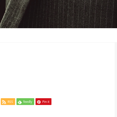
RSS
feedly
Pin it