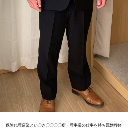
保険代理店業とい〇き〇〇〇〇所・理事長の仕事を持ち冠婚葬祭