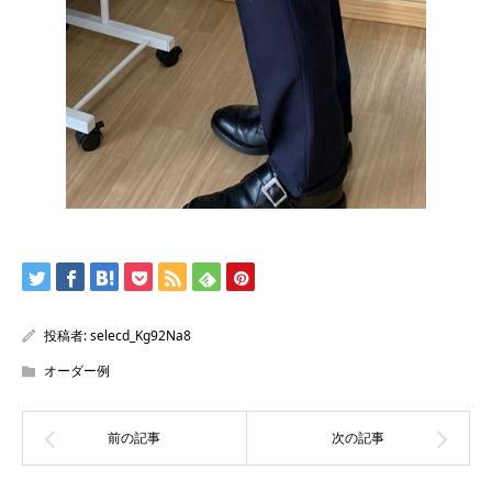
投稿者:
selecd_Kg92Na8
オーダー例